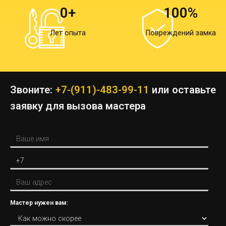
0
+
100
%
Лет опыта
Повреждений замка
Звоните:
+7-(911)-483-99-11
или оставьте
заявку для вызова мастера
Мастер нужен вам: