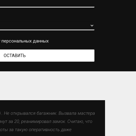
 персональных данных
ё.. Не открывался багажник. Вызвала мастера
нут за 20, реанимировал замок. Считаю, что
оты за такую оперативность даже