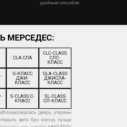
удобным способом
Ь МЕРСЕДЕС:
CLC-CLASS
CLA СЛА
СЛС-
КЛАСС
G-КЛАСС
GLA-CLASS
-
ДЖИ-
ДЖИСЛА-
КЛАСС
КЛАСС
-
S-CLASS С-
SL-CLASS
КЛАСС
СЛ-КЛАСС
заблокировалась дверь, утеряны
ткрыть авто без ключа, лучше