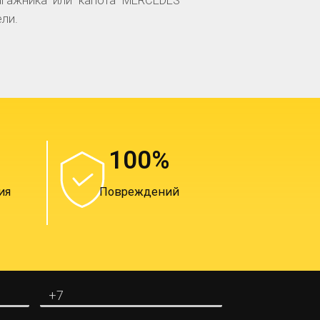
агажника или капота MERCEDES
ли.
100
%
ия
Повреждений