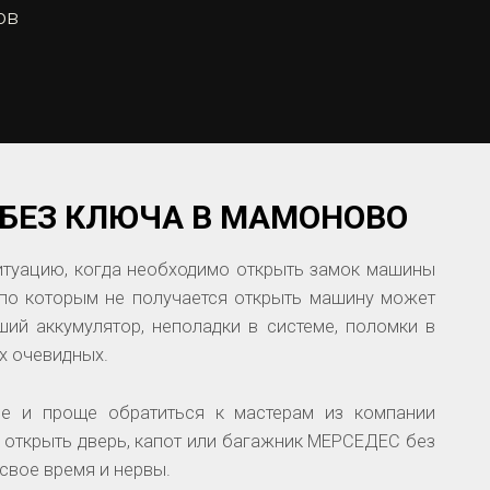
ов
 БЕЗ КЛЮЧА В МАМОНОВО
итуацию, когда необходимо открыть замок машины
по которым не получается открыть машину может
ий аккумулятор, неполадки в системе, поломки в
ых очевидных.
ее и проще обратиться к мастерам из компании
к открыть дверь, капот или багажник МЕРСЕДЕС без
свое время и нервы.