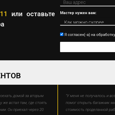
-11
или оставьте
Мастер нужен вам:
ра
Я согласен(-а) на
обработку
ЕНТОВ
поехать домой за вторым
"У меня не получалось и вс
 же встал там, где стоять
помог открыть багажник ми
нии. Он приехал через 20
стоимость проделанной раб