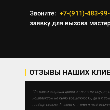
Звоните:
+7-(911)-483-99
заявку для вызова масте
ОТЗЫВЫ НАШИХ КЛИ
"Сигналка закрыла двери с ключами внутри, 
комплектом не было возможности, да и к тому
вообще нельзя. Вызвал мастера с этой компа