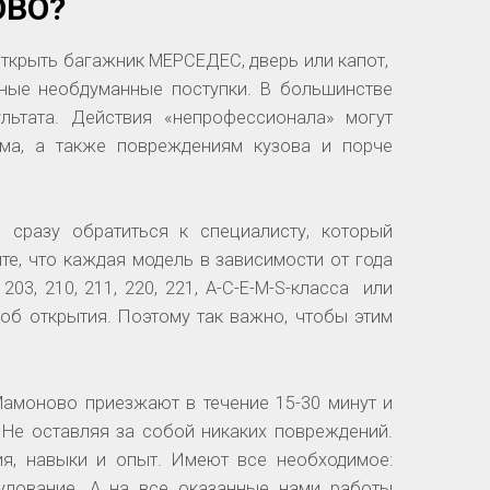
ОВО?
 открыть багажник МЕРСЕДЕС, дверь или капот,
ные необдуманные поступки. В большинстве
льтата. Действия «непрофессионала» могут
зма, а также повреждениям кузова и порче
 сразу обратиться к специалисту, который
е, что каждая модель в зависимости от года
 203, 210, 211, 220, 221, А-С-Е-M-S-класса или
об открытия. Поэтому так важно, чтобы этим
амоново приезжают в течение 15-30 минут и
 Не оставляя за собой никаких повреждений.
я, навыки и опыт. Имеют все необходимое:
удование. А на все оказанные нами работы