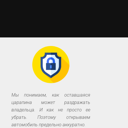
Мы понимаем, как оставшаяся
царапина может раздражать
владельца. И как не просто ее
убрать. Поэтому открываем
автомобиль предельно аккуратно.