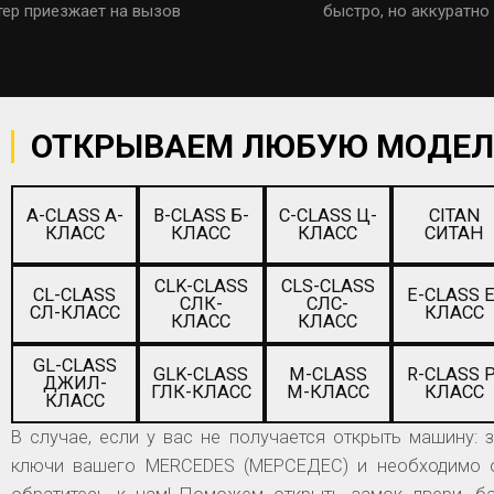
тер приезжает на вызов
быстро, но аккуратно
ОТКРЫВАЕМ ЛЮБУЮ МОДЕЛ
A-CLASS А-
B-CLASS Б-
C-CLASS Ц-
CITAN
КЛАСС
КЛАСС
КЛАСС
СИТАН
CLK-CLASS
CLS-CLASS
CL-CLASS
E-CLASS Е
СЛК-
СЛС-
СЛ-КЛАСС
КЛАСС
КЛАСС
КЛАСС
GL-CLASS
GLK-CLASS
M-CLASS
R-CLASS Р
ДЖИЛ-
ГЛК-КЛАСС
М-КЛАСС
КЛАСС
КЛАСС
В случае, если у вас не получается открыть машину: 
ключи вашего MERCEDES (МЕРСЕДЕС) и необходимо о