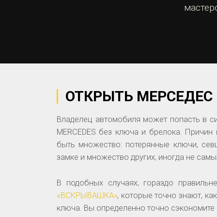
мастер
ОТКРЫТЬ МЕРСЕДЕС
Владелец автомобиля может попасть в с
MERCEDES без ключа и брелока. Причин 
быть множество: потерянные ключи, севш
замке и множество других, иногда не сам
В подобных случаях, гораздо правильн
«ВСКРЫВАШКА»
,
которые точно знают, ка
ключа.
Вы определенно точно сэкономите 