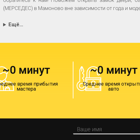
обратитесь к нам! Поможем открыть замок двери, б
(МЕРСЕДЕС) в Мамоново вне зависимости от года и моде
Ещё…
~
0
 минут
~
0
 минут
реднее время прибытия
Среднее время открыт
мастера
авто